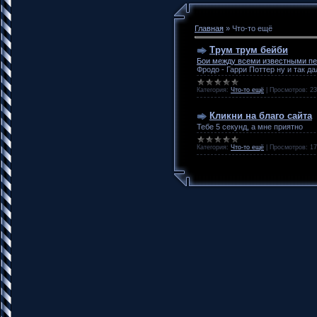
Главная
»
Что-то ещё
Трум трум бейби
Бои между всеми известными п
Фродо - Гарри Поттер ну и так д
Категория:
Что-то ещё
|
Просмотров:
23
Кликни на благо сайта
Тебе 5 секунд, а мне приятно
Категория:
Что-то ещё
|
Просмотров:
17