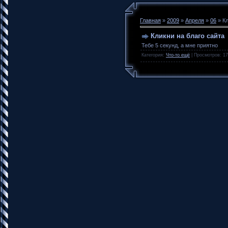
Главная
»
2009
»
Апреля
»
06
» Кл
Кликни на благо сайта
Тебе 5 секунд, а мне приятно
Категория
:
Что-то ещё
|
Просмотров
: 1