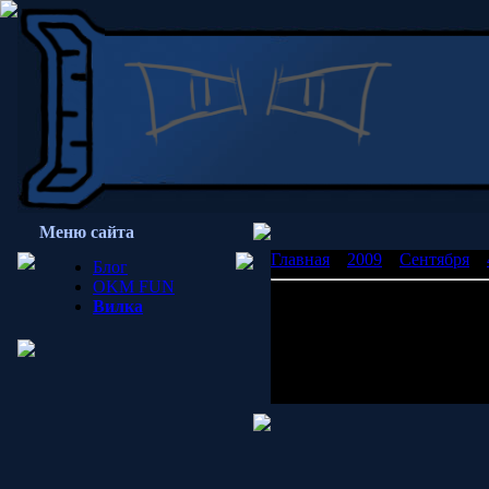
Меню сайта
Главная
»
2009
»
Сентября
»
Блог
OKM FUN
психомалия
Вилка
психомалияпсихомалияпсих
психомалияпсихомалияпсих
Просмотров: 2066 | Добавил