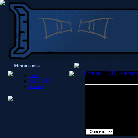
Меню сайта
Главная
»
2010
»
Феврал
Блог
яблоки?
OKM FUN
Вилка
Мэддисон, а где новые 
Вопрос вконтакте в при
"кто достоин носить з
Пусть носят. По очереди
Просмотров: 2221 | Доб