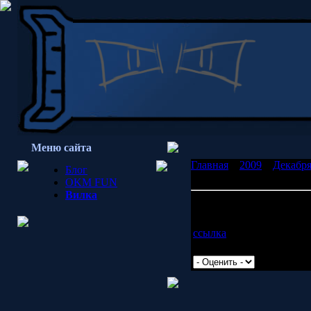
Меню сайта
Главная
»
2009
»
Декабр
Блог
бездне васильков
OKM FUN
Вилка
Капелька информации в 
Наиболее четкое объясне
ссылка
Просмотров: 2189 | Доб