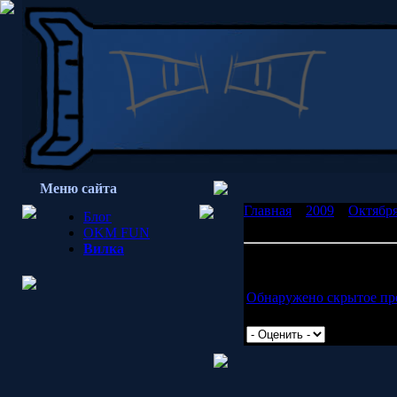
Меню сайта
Главная
»
2009
»
Октябр
Блог
снежок, но попал в каку
OKM FUN
Вилка
Юзер ZalmanPR запустил
то бабушку
Обнаружено скрытое пр
Просмотров: 2391 | Доб