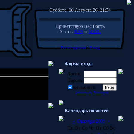
Суббота, 08 Августа 26, 21:54
Приветствую Вас
Гость
А это -
RSS
и
MAIL
Регистрация
|
Вход
Форма входа
Логин:
Пароль:
15:57
запомнить
Забыл пароль
·
Регистрация
Календарь новостей
«
Октября 2009
»
Пн
Вт
Ср
Чт
Пт
Сб
Вс