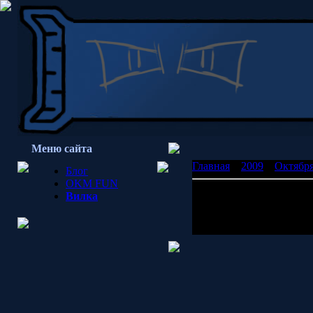
Меню сайта
Главная
»
2009
»
Октябр
Блог
OKM FUN
Электрозубочистка
Вилка
Да я правду говорю, во
Просмотров: 2908 | Доб