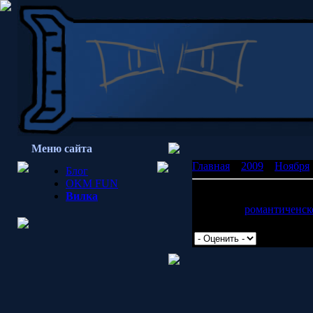
Меню сайта
Главная
»
2009
»
Ноября
Блог
OKM FUN
Бред психа
Вилка
Повесть о
романтиченск
Просмотров: 2483 | Доб