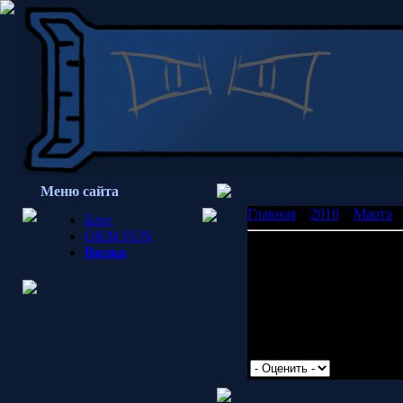
Меню сайта
Главная
»
2010
»
Марта
»
Блог
OKM FUN
Айн Цвайн Швайн!
Вилка
С вио:
malina520: почему знач
Oranje: Он затеял револ
Просмотров: 2317 | Доб