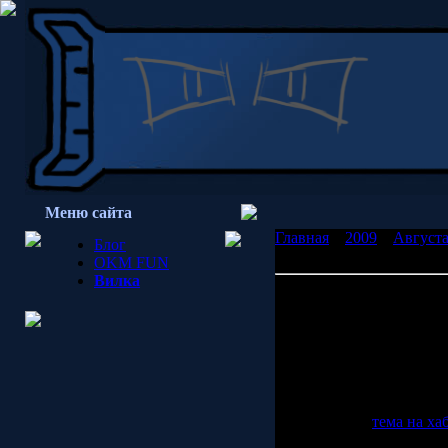
Меню сайта
Главная
»
2009
»
Август
Блог
пюре, пожалуйста
OKM FUN
Вилка
Капучино с абрикосовы
Из цикла юный идиот:
А вы знали, что патент
патентному бюро, и они 
патентует что-нибудь?
Копирайтная
тема на ха
Просмотров: 1832 | Доб