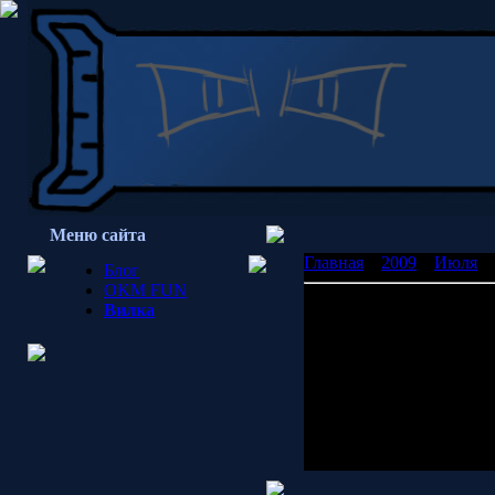
Меню сайта
Главная
»
2009
»
Июля
»
Блог
OKM FUN
Хули делать в Новосиби
Вилка
Винда - это пипец.
Не может синхронизиров
Время, блять, у них не с
*Подхватил себе вирус, 
Просмотров: 1966 | Доб