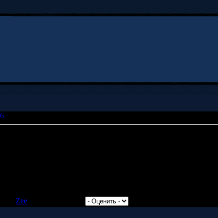
6
» Хули делать в Новосибирске?
рске?
ать мои часы с интернетом. Почему?
овпадает
20кб всего весил, и было такой безобидный, безобидный - тепер
авил:
Zee
| Рейтинг: 0.0/0 |