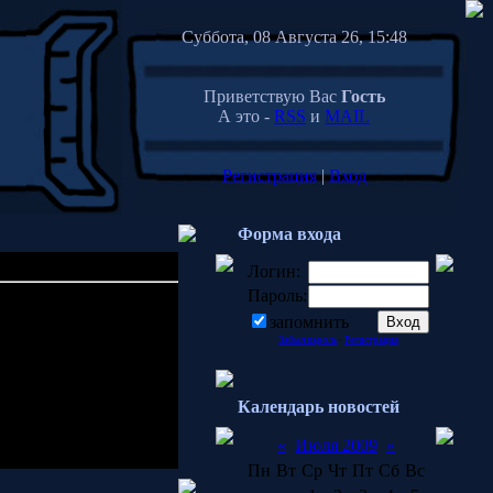
Суббота, 08 Августа 26, 15:48
Приветствую Вас
Гость
А это -
RSS
и
MAIL
Регистрация
|
Вход
Форма входа
Логин:
Пароль:
02:06
запомнить
Забыл пароль
·
Регистрация
Календарь новостей
ь винду переставлять*
«
Июля 2009
»
Пн
Вт
Ср
Чт
Пт
Сб
Вс