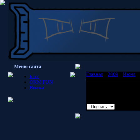
Меню сайта
Главная
»
2009
»
Июня
»
Блог
OKM FUN
Braid прохождение
Вилка
Если надо - выложу
Просмотров: 3515 | Доб