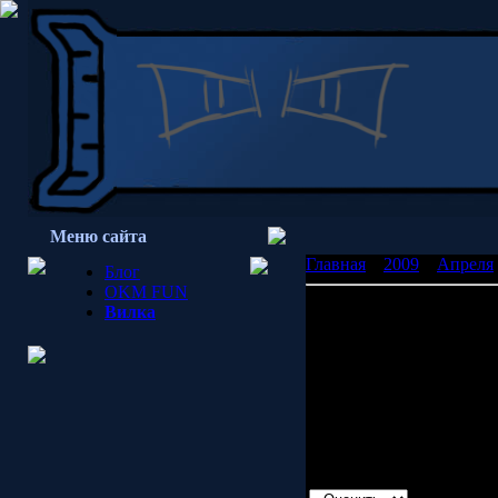
Меню сайта
Главная
»
2009
»
Апреля
Блог
OKM FUN
Пресвятые мозги!
Вилка
Каждый найдет в песне ч
Дурак - найдет что-то ум
Умный найдет либо глупо
как писать дурацкие пес
А если спросить автора?
закладывал ощущения
Просмотров: 1478 | Доб