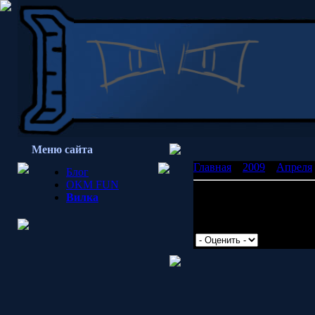
Меню сайта
Главная
»
2009
»
Апреля
Блог
OKM FUN
Есть кто?
Вилка
Отпишись в коментах
Просмотров: 1514 | Доб