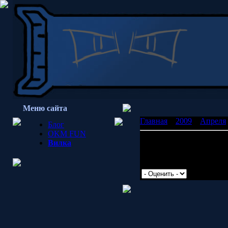
Меню сайта
Главная
»
2009
»
Апреля
Блог
OKM FUN
Пример пожжжжжже
Вилка
Стих, в котором угадыва
Просмотров: 1443 | Доб