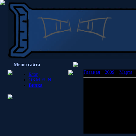
Меню сайта
Главная
»
2009
»
Марта
»
Блог
OKM FUN
Нипанравилась цитата ч
Вилка
А по мне так забавно
С сайта гопоты:
-чотакое фрибэсэдэ?
-Ну хуй знает, вроде игр
Тока игруха не пацанска
Просмотров: 1587 | Доб