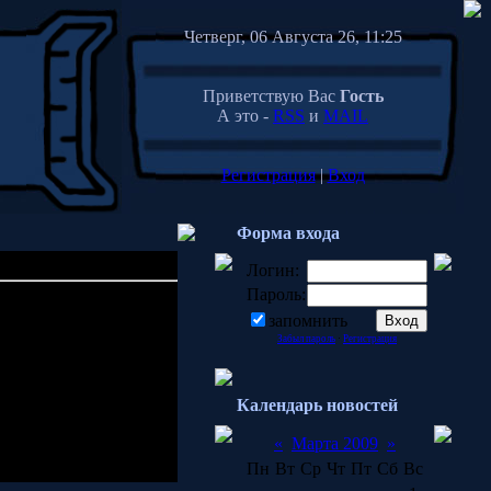
Четверг, 06 Августа 26, 11:25
Приветствую Вас
Гость
А это -
RSS
и
MAIL
Регистрация
|
Вход
Форма входа
Логин:
Пароль:
20:02
запомнить
Забыл пароль
·
Регистрация
Календарь новостей
 никто не покупает.
«
Марта 2009
»
Пн
Вт
Ср
Чт
Пт
Сб
Вс