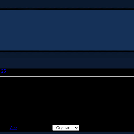
25
» Нипанравилась цитата чето
ето
уха есть такая старая. Её нигде не продают в ларьках, потому что
я - там черт какой-то на диске нарисован.
авил:
Zee
| Рейтинг: 0.0/0 |