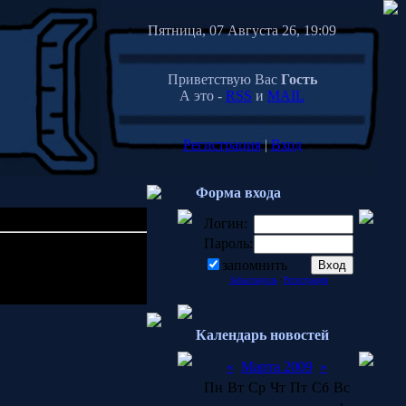
Пятница, 07 Августа 26, 19:09
Приветствую Вас
Гость
А это -
RSS
и
MAIL
Регистрация
|
Вход
Форма входа
Логин:
Пароль:
22:48
запомнить
Забыл пароль
·
Регистрация
Календарь новостей
«
Марта 2009
»
Пн
Вт
Ср
Чт
Пт
Сб
Вс