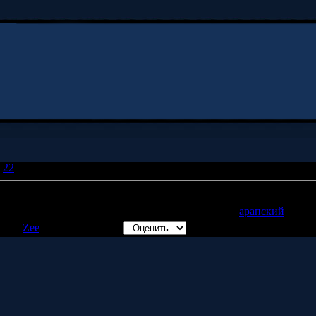
22
» Идиоты
терство внутренних дел России перевело сайт на
арапский
?
авил:
Zee
| Рейтинг: 0.0/0 |