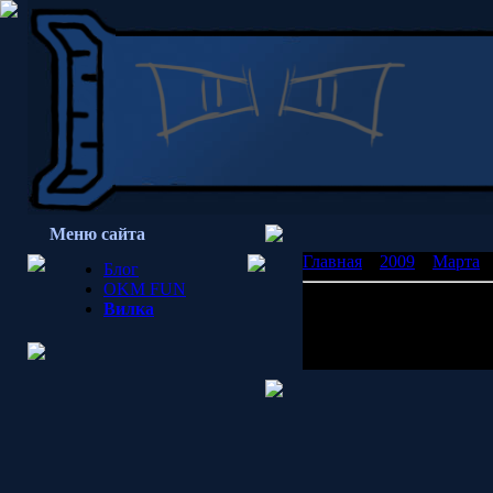
Меню сайта
Главная
»
2009
»
Марта
»
Блог
OKM FUN
Идиоты
Вилка
Интересно, зачем минис
Просмотров: 1622 | Доб