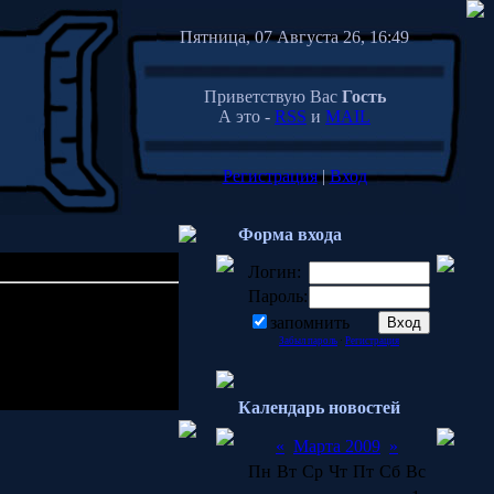
Пятница, 07 Августа 26, 16:49
Приветствую Вас
Гость
А это -
RSS
и
MAIL
Регистрация
|
Вход
Форма входа
Логин:
Пароль:
01:33
запомнить
Забыл пароль
·
Регистрация
понимать
свою
суть. Это
Календарь новостей
«
Марта 2009
»
Пн
Вт
Ср
Чт
Пт
Сб
Вс