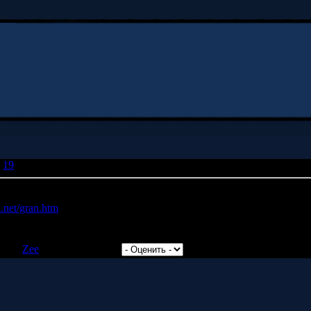
19
» ОГо
k.net/gran.htm
понятно столь недосказанно что между его словами начинаешь 
мнению. Невероятно
авил:
Zee
| Рейтинг: 0.0/0 |