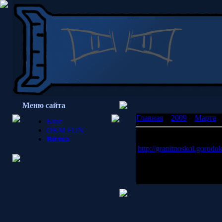
Меню сайта
Главная
»
2009
»
Марта
»
Блог
OKM FUN
ОГо
Вилка
http://granitnoskol.gorodo
Человек пишет столь не
достижение, по моему 
Просмотров: 1587 | Доб