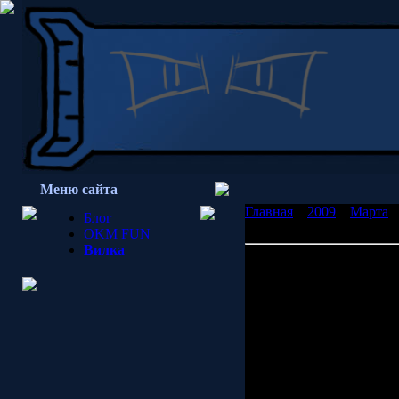
Меню сайта
Главная
»
2009
»
Марта
»
Блог
порассуждать порассужда
OKM FUN
Вилка
Что-то у меня настроен
порассуждать))
Встретил в цитатах у дру
лучшему.
Банальна проста расшиф
будет что-либо хорошее 
двигаемся к хорошему. К
не сделал все всегда к л