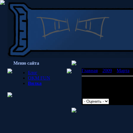
Меню сайта
Главная
»
2009
»
Марта
»
Блог
OKM FUN
ДА, я хочу быть сумаш
Вилка
Пертаесумы, валите нах
Просмотров: 1576 | Доб