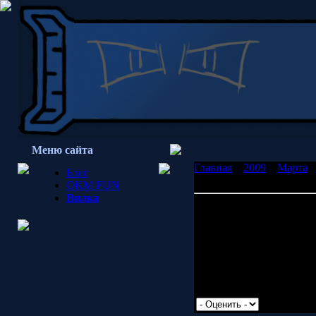
Меню сайта
Главная
»
2009
»
Марта
»
Блог
премудрости должна быт
OKM FUN
Вилка
Книга величайшей прему
-Расскажи мне сказку!
-Какую сказку ты хочеш
-Нууу, ту которую я ещё
-Того, чего ты не знаешь,
могу рассказать сказку, 
Просмотров: 1629 | Доб