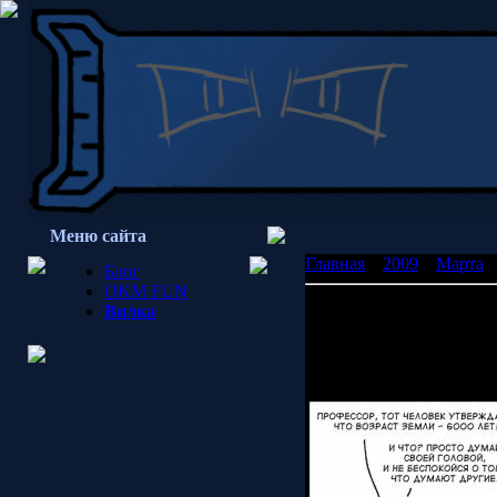
Меню сайта
Главная
»
2009
»
Марта
»
Блог
OKM FUN
Да, это айфон
Вилка
Миллионы людей могут н
волновать.
PIC: