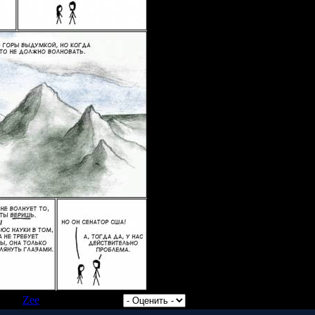
авил:
Zee
| Рейтинг: 0.0/0 |