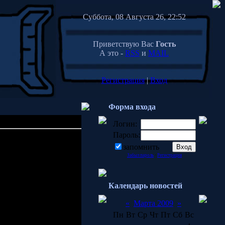
Суббота, 08 Августа 26, 22:52
Приветствую Вас
Гость
А это -
RSS
и
MAIL
Регистрация
|
Вход
Форма входа
Логин:
Пароль:
00:16
запомнить
я это не должно
Забыл пароль
·
Регистрация
Календарь новостей
«
Марта 2009
»
Пн
Вт
Ср
Чт
Пт
Сб
Вс