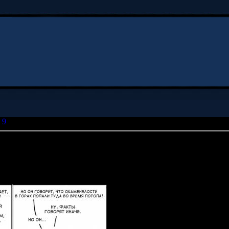
9
» Да, это айфон
азывать горы выдумкой, но когда ты стоишь на их вершине, теб