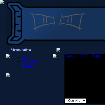
Меню сайта
Главная
»
2009
»
Марта
»
Блог
OKM FUN
filesavr.com
Вилка
Я нашел его!! Хостинг н
Желающие могут попроб
http://www.filesavr.com/
Некие сомнения навевае
часа...
Просмотров: 1624 | Доб