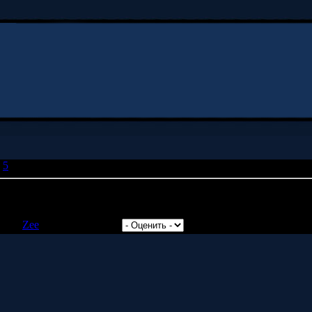
5
» Звенигород
ивному существованию - 31 день.
авил:
Zee
| Рейтинг: 0.0/0 |