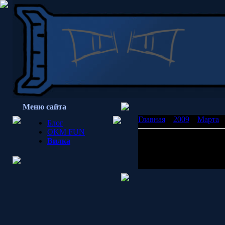
Меню сайта
Главная
»
2009
»
Марта
»
Блог
OKM FUN
Звенигород
Вилка
Сайту, а точнее его акт
Просмотров: 1615 | Доб