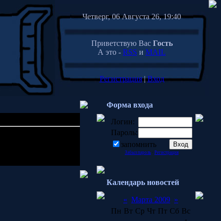
Четверг, 06 Августа 26, 19:40
Приветствую Вас
Гость
А это -
RSS
и
MAIL
Регистрация
|
Вход
Форма входа
Логин:
Пароль:
23:19
запомнить
Забыл пароль
·
Регистрация
Календарь новостей
«
Марта 2009
»
Пн
Вт
Ср
Чт
Пт
Сб
Вс