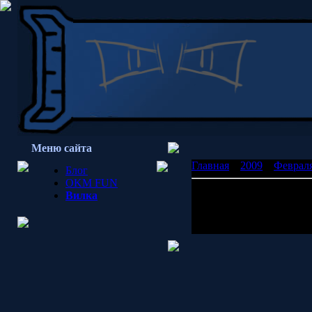
Меню сайта
Главная
»
2009
»
Феврал
Блог
OKM FUN
Лис жжот
Вилка
Вот какого хуя у файрфо
Просмотров: 1843 | Доб