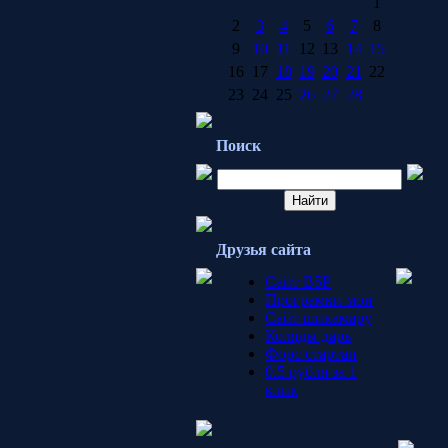
1
2
3
4
5
6
7
8
9
10
11
12
13
14
15
16
17
18
19
20
21
22
23
24
25
26
27
28
Поиск
Друзья сайта
Сайт B5P
Програмки мои
Сайт шикамару
Коляды дарь
Форс стартап
0.5 рубля за 1
клик