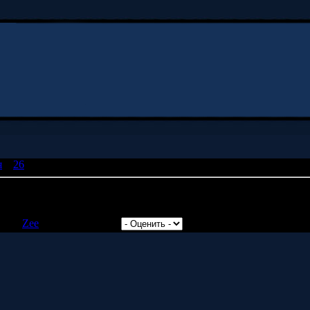
я
»
26
» Лис жжот
кса нет кнопки "новая вкладка" как в опере??
авил:
Zee
| Рейтинг: 0.0/0 |