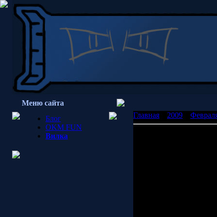
Меню сайта
Главная
»
2009
»
Феврал
Блог
OKM FUN
Падал прошлогодний сн
Вилка
Показ осуществляется с с
(UPD: потс остался, а ви