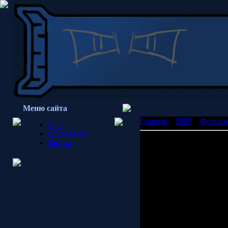
Меню сайта
Главная
»
2009
»
Феврал
Блог
OKM FUN
Обратная сторона луны
Вилка
Показ осуществляется с с