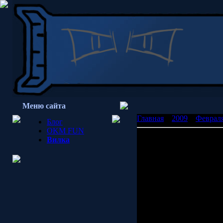
Меню сайта
Главная
»
2009
»
Феврал
Блог
OKM FUN
Хоронили тещу
Вилка