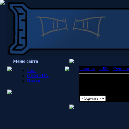
Меню сайта
Главная
»
2009
»
Феврал
Блог
OKM FUN
Новый домен
Вилка
Укоз - крутЁ! Домен заре
Просмотров: 2070 | Доб