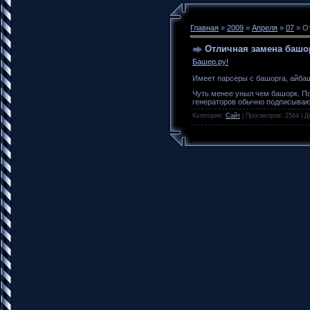
Главная
»
2009
»
Апреля
»
07
» О
Отличная замена башо
Башер.ру!
Имеет парсеры с башорга, айбаш
Чуть менее уныл чем башорк. По
генераторов обычно подписываюсь
Категория
:
Сайт
|
Просмотров
: 2564 |
Д